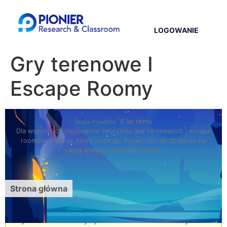
LOGOWANIE
Gry terenowe I
Escape Roomy
6 lat temu
Grupa Prywatna
Dla wszystkich pasjonatów tworzenia gier terenowych i escape
roomów. Miejsce, które inspiruje. Przestrzeń do dzielenia się
swoją wiedzą i doświadczeniem.
Strona główna
Ta grupa jest prywatna. Musisz być zarejestrowanym
użytkownikiem i złożyć podanie o członkostwo aby