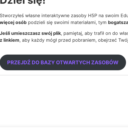
Dziel się!
Stworzyłeś własne interaktywne zasoby H5P na swoim Edu
więcej osób
podzieli się swoimi materiałami, tym
bogatsz
Jeśli umieszczasz swój plik
, pamiętaj, aby trafił on do w
z linkiem
, aby każdy mógł przed pobraniem, obejrzeć Twój
PRZEJDŹ DO BAZY OTWARTYCH ZASOBÓW