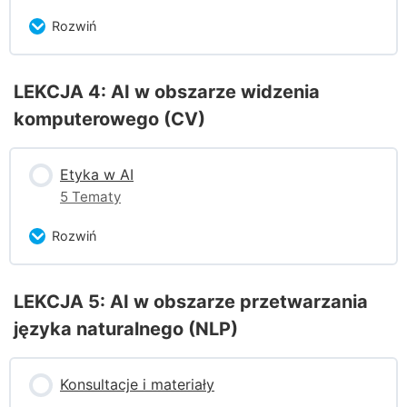
Rozwiń
Zagadnienie Content
LEKCJA 4: AI w obszarze widzenia
komputerowego (CV)
Quiz
Etyka w AI
5 Tematy
Rozwiń
Zagadnienie Content
LEKCJA 5: AI w obszarze przetwarzania
0% ukończono
0/5 części
języka naturalnego (NLP)
Analiza przypadku
Konsultacje i materiały