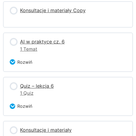
Zagadnienie Content
Konsultacje i materiały Copy
Quiz
AI w praktyce cz. 6
1 Temat
Rozwiń
Zagadnienie Content
Quiz – lekcja 6
0% ukończono
0/1 części
1 Quiz
Pobierz pliki ćwiczeń Week 6
Rozwiń
Zagadnienie Content
Konsultacje i materiały