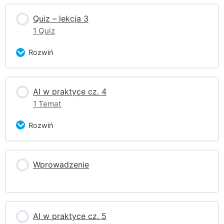
Zagadnienie Content
Quiz – lekcja 3
0% ukończono
0/1 części
1 Quiz
Pobierz pliki ćwiczeń Week 3
Rozwiń
Zagadnienie Content
AI w praktyce cz. 4
1 Temat
Quiz
Rozwiń
Zagadnienie Content
Wprowadzenie
0% ukończono
0/1 części
Pobierz pliki ćwiczeń Week 4
AI w praktyce cz. 5