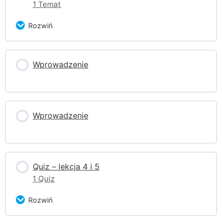
1 Temat
Rozwiń
Zagadnienie Content
Wprowadzenie
0% ukończono
0/1 części
Pobierz pliki ćwiczeń Week 5
Wprowadzenie
Quiz – lekcja 4 i 5
1 Quiz
Rozwiń