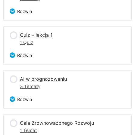
Czas na chatbota
Rozwiń
Zagadnienie Content
Quiz – lekcja 1
0% ukończono
0/2 części
1 Quiz
Kilka słów o Big Data
Rozwiń
Praktyczne ćwiczenia
Zagadnienie Content
AI w prognozowaniu
3 Tematy
Quiz
Rozwiń
Zagadnienie Content
Cele Zrównoważonego Rozwoju
0% ukończono
0/3 części
1 Temat