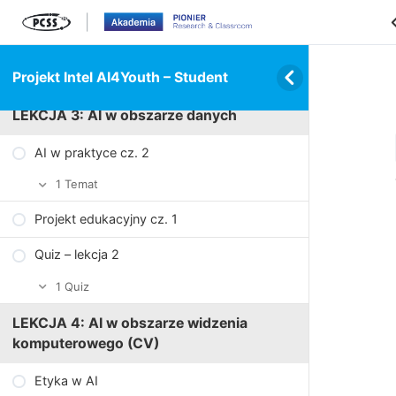
3 Tematy
Cele Zrównoważonego Rozwoju
Projekt Vegita
Projekt Intel AI4Youth – Student
1 Temat
Mapa systemów
Kilka słów o SDGs
LEKCJA 3: AI w obszarze danych
Zadanie sprawdzające 2.1
AI w praktyce cz. 2
1 Temat
Projekt edukacyjny cz. 1
Pobierz pliki ćwiczeń – Week 2
Quiz – lekcja 2
1 Quiz
Quiz
LEKCJA 4: AI w obszarze widzenia
komputerowego (CV)
Etyka w AI