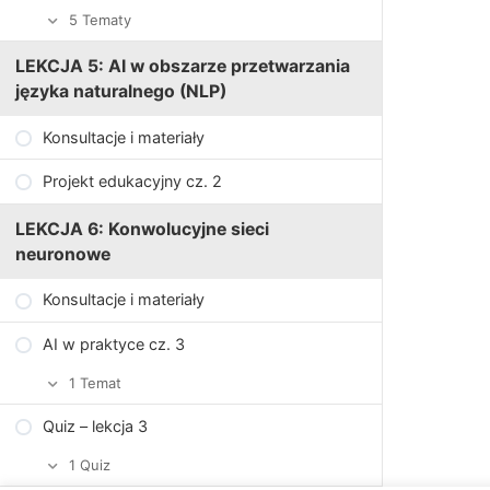
5 Tematy
Analiza przypadku
LEKCJA 5: AI w obszarze przetwarzania
języka naturalnego (NLP)
Autonomiczne samochody
Konsultacje i materiały
Lista kontrolna etyki
Projekt edukacyjny cz. 2
Priorytety i ich skutki
LEKCJA 6: Konwolucyjne sieci
Zadanie sprawdzające 3.1
neuronowe
Konsultacje i materiały
AI w praktyce cz. 3
1 Temat
Quiz – lekcja 3
Pobierz pliki ćwiczeń Week 3
1 Quiz