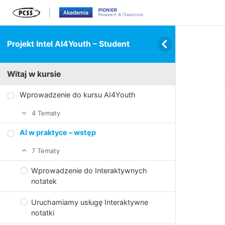
Projekt Intel AI4Youth – Student
Witaj w kursie
Wprowadzenie do kursu AI4Youth
4 Tematy
AI w praktyce – wstęp
O projekcie Intel AI4Y
7 Tematy
Kursowa logistyka
Wprowadzenie do Interaktywnych
Platforma Academy i inne narzędzia
notatek
Poznajmy się
Uruchamiamy usługę Interaktywne
notatki