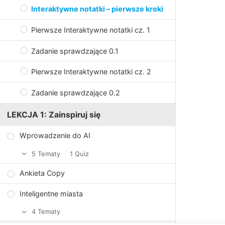
Interaktywne notatki – pierwsze kroki
Pierwsze Interaktywne notatki cz. 1
Zadanie sprawdzające 0.1
Pierwsze Interaktywne notatki cz. 2
Zadanie sprawdzające 0.2
LEKCJA 1: Zainspiruj się
Wprowadzenie do AI
5 Tematy
|
1 Quiz
Ankieta Copy
Kilka słów o AI
Inteligentne miasta
Quiz – co wiesz o AI?
4 Tematy
Trzy obszary AI