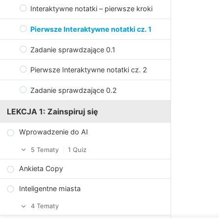
Interaktywne notatki – pierwsze kroki
Pierwsze Interaktywne notatki cz. 1
Zadanie sprawdzające 0.1
Pierwsze Interaktywne notatki cz. 2
Zadanie sprawdzające 0.2
LEKCJA 1: Zainspiruj się
Wprowadzenie do AI
5 Tematy
|
1 Quiz
Ankieta Copy
Kilka słów o AI
Inteligentne miasta
Quiz – co wiesz o AI?
4 Tematy
Trzy obszary AI