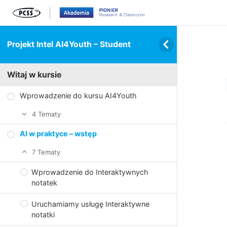
Projekt Intel AI4Youth – Student
Witaj w kursie
Wprowadzenie do kursu AI4Youth
4 Tematy
AI w praktyce – wstęp
O projekcie Intel AI4Y
7 Tematy
Kursowa logistyka
Wprowadzenie do Interaktywnych
Platforma Academy i inne narzędzia
notatek
Poznajmy się
Uruchamiamy usługę Interaktywne
notatki