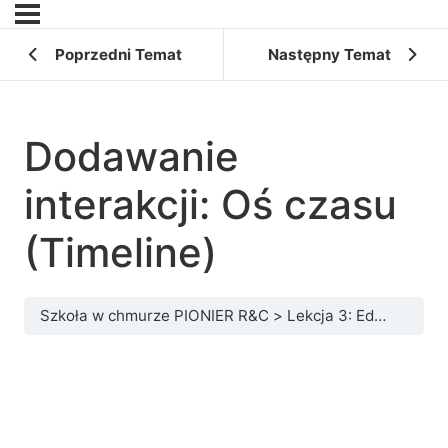
Poprzedni Temat
Następny Temat
Dodawanie
interakcji: Oś czasu
(Timeline)
Szkoła w chmurze PIONIER R&C
Lekcja 3: Edublog – wszechstronne narzędzia do prowadzenia bloga i tworzenia interaktywnych zadań