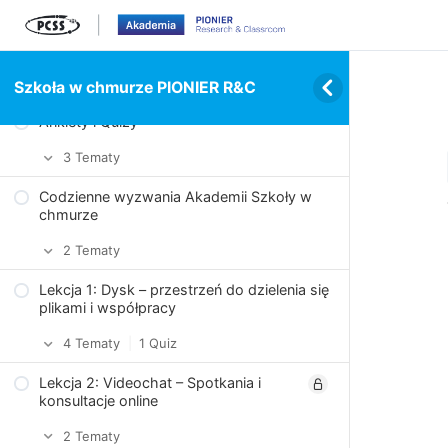
Szkoła w chmurze PIONIER R&C
Ankiety i Quizy
3 Tematy
Codzienne wyzwania Akademii Szkoły w
Wybierz temat webinarium
chmurze
O której godzinie preferujesz webinaria?
2 Tematy
Praca z usługami PIONIER R&C
Lekcja 1: Dysk – przestrzeń do dzielenia się
Wyzwanie: Dzień #1
plikami i współpracy
Wyzwanie: Dzień #2
4 Tematy
|
1 Quiz
Lekcja 2: Videochat – Spotkania i
Jak współdzielić pliki korzystając z
konsultacje online
Dysku?
2 Tematy
Zadanie: Wklej link do udostępnionego