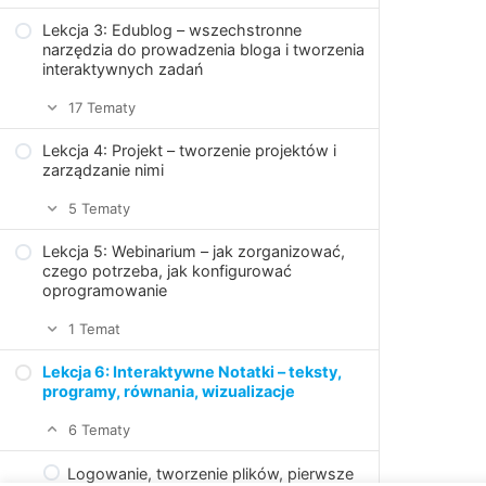
pliku
Lekcja 3: Edublog – wszechstronne
Wirtualne konsultacje z Videochatem
narzędzia do prowadzenia bloga i tworzenia
Edytor tekstu online
interaktywnych zadań
Funkcje usługi Videochat
17 Tematy
Wprowadzenie do tworzenia diagramów,
drzew decyzyjnych
Lekcja 4: Projekt – tworzenie projektów i
Jak rozpocząć korzystanie z Edubloga?
zarządzanie nimi
Mapy myśli, schematy
Jak publikować wpisy w Edublogu?
5 Tematy
Jak publikować strony w Edublogu?
Lekcja 5: Webinarium – jak zorganizować,
Jak stworzyć pierwszy projekt?
czego potrzeba, jak konfigurować
Jak wykorzystać Otwarte Zasoby
oprogramowanie
Budowanie zespołu projektowego
Edukacyjne na swoim Edublogu?
1 Temat
Edycja zadań. Przypisywanie zadań
Dodawanie interakcji “Image Hotspots”
członkom zespołu
Lekcja 6: Interaktywne Notatki – teksty,
Webinaria, relacje na żywo z OBS Studio
programy, równania, wizualizacje
Dodawanie interakcji Przenikające się
Jak zmienić wygląd tablicy Kanban?
obrazy (Image Juxtaposition)
6 Tematy
Jeśli projekt, to może STEAM-owy?
Dodawanie interakcji: Fiszki z Dialog
Logowanie, tworzenie plików, pierwsze