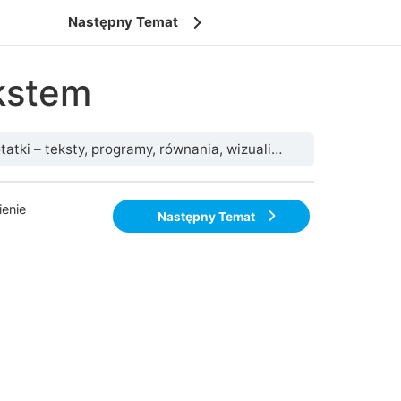
Następny Temat
kstem
tki – teksty, programy, równania, wizualizacje
Markdown – 
enie
Następny Temat